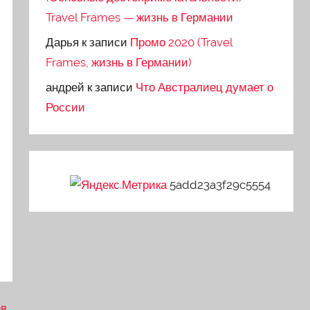
Travel Frames — жизнь в Германии
Дарья
к записи
Промо 2020 (Travel
Frames, жизнь в Германии)
андрей
к записи
Что Австралиец думает о
России
5add23a3f29c5554
ев
.