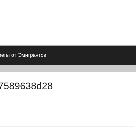
веты от Эмигрантов
7589638d28