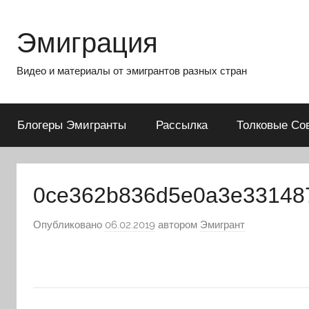
Перейти
к
Эмиграция
содержимому
Видео и материалы от эмигрантов разных стран
Блогеры Эмигранты
Рассылка
Толковые Со
0ce362b836d5e0a3e33148
Опубликовано
06.02.2019
автором
Эмигрант