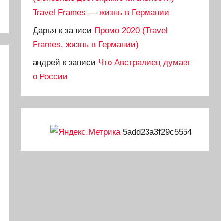
Travel Frames — жизнь в Германии
Дарья
к записи
Промо 2020 (Travel
Frames, жизнь в Германии)
андрей
к записи
Что Австралиец думает
о России
5add23a3f29c5554