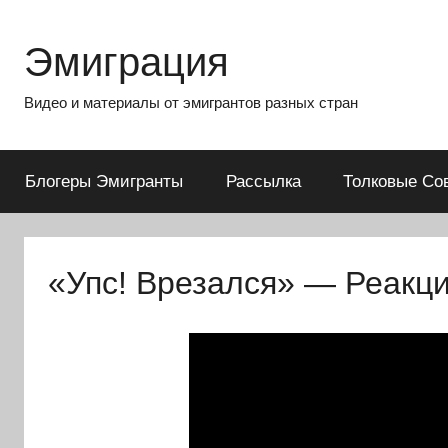
Перейти
к
Эмиграция
содержимому
Видео и материалы от эмигрантов разных стран
Блогеры Эмигранты
Рассылка
Толковые Со
«Упс! Врезался» — Реакц