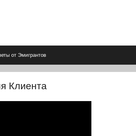
веты от Эмигрантов
ия Клиента