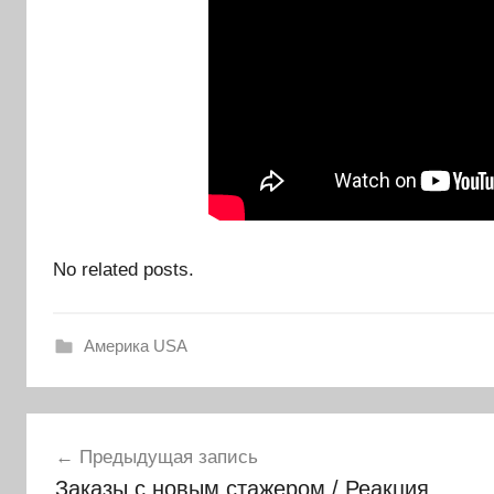
No related posts.
Америка USA
Навигация
Предыдущая запись
по
Заказы с новым стажером / Реакция