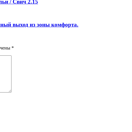
ьи / Свич 2.15
нный выход из зоны комфорта.
ечены
*