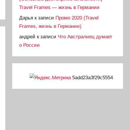
Travel Frames — жизнь в Германии
Дарья
к записи
Промо 2020 (Travel
Frames, жизнь в Германии)
андрей
к записи
Что Австралиец думает
о России
5add23a3f29c5554