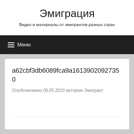
Перейти
Эмиграция
к
содержимому
Видео и материалы от эмигрантов разных стран
Меню
a62cbf3db6089fca9a1613902092735
0
Опубликовано
08.05.2019
автором
Эмигрант