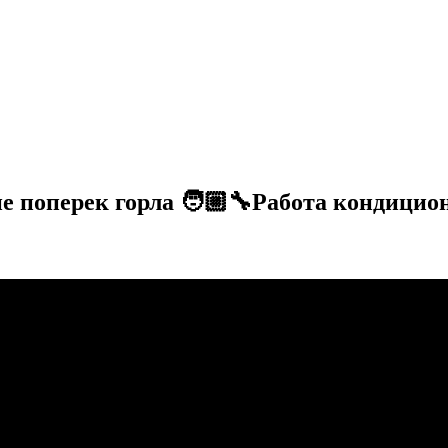
не поперек горла 🧑🏼‍🔧Работа кондици