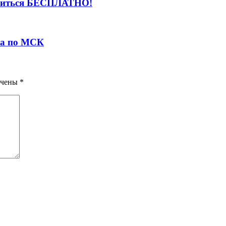
учиться БЕСПЛАТНО!
ера по МСК
ечены
*