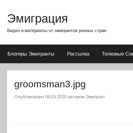
Перейти
к
Эмиграция
содержимому
Видео и материалы от эмигрантов разных стран
Блогеры Эмигранты
Рассылка
Толковые Со
groomsman3.jpg
Опубликовано
08.03.2020
автором
Эмигрант