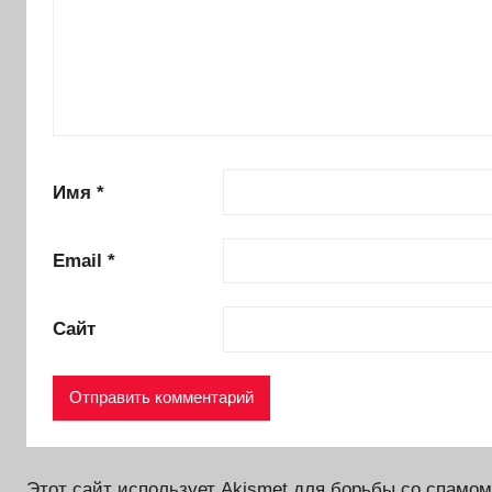
Имя
*
Email
*
Сайт
Этот сайт использует Akismet для борьбы со спамо