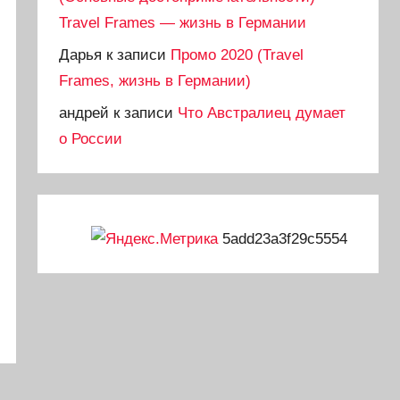
Travel Frames — жизнь в Германии
Дарья
к записи
Промо 2020 (Travel
Frames, жизнь в Германии)
андрей
к записи
Что Австралиец думает
о России
5add23a3f29c5554