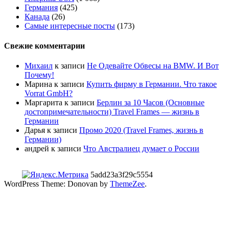
Германия
(425)
Канада
(26)
Самые интересные посты
(173)
Свежие комментарии
Михаил
к записи
Не Одевайте Обвесы на BMW. И Вот
Почему!
Марина
к записи
Купить фирму в Германии. Что такое
Vorrat GmbH?
Маргарита
к записи
Берлин за 10 Часов (Основные
достопримечательности) Travel Frames — жизнь в
Германии
Дарья
к записи
Промо 2020 (Travel Frames, жизнь в
Германии)
андрей
к записи
Что Австралиец думает о России
5add23a3f29c5554
WordPress Theme: Donovan by
ThemeZee
.