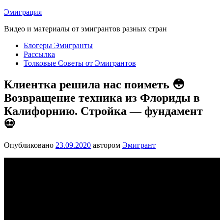
Перейти
Эмиграция
к
Видео и материалы от эмигрантов разных стран
содержимому
Блогеры Эмигранты
Рассылка
Толковые Советы от Эмигрантов
Клиентка решила нас поиметь 😳
Возвращение техника из Флориды в
Калифорнию. Стройка — фундамент
💀
Опубликовано
23.09.2020
автором
Эмигрант