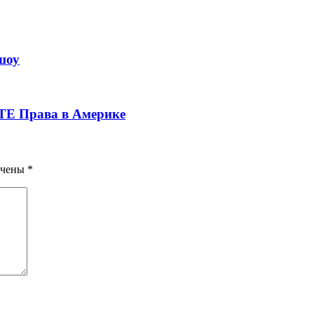
шоу
 Права в Америке
ечены
*