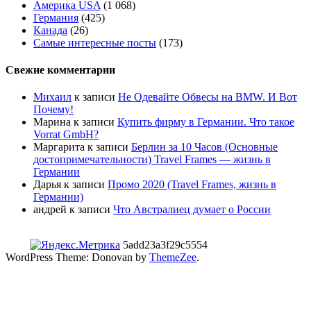
Америка USA
(1 068)
Германия
(425)
Канада
(26)
Самые интересные посты
(173)
Свежие комментарии
Михаил
к записи
Не Одевайте Обвесы на BMW. И Вот
Почему!
Марина
к записи
Купить фирму в Германии. Что такое
Vorrat GmbH?
Маргарита
к записи
Берлин за 10 Часов (Основные
достопримечательности) Travel Frames — жизнь в
Германии
Дарья
к записи
Промо 2020 (Travel Frames, жизнь в
Германии)
андрей
к записи
Что Австралиец думает о России
5add23a3f29c5554
WordPress Theme: Donovan by
ThemeZee
.