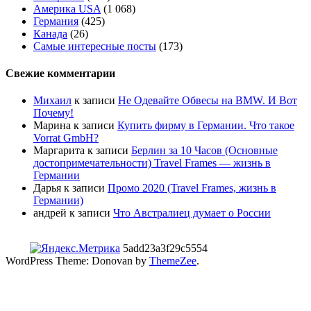
Америка USA
(1 068)
Германия
(425)
Канада
(26)
Самые интересные посты
(173)
Свежие комментарии
Михаил
к записи
Не Одевайте Обвесы на BMW. И Вот
Почему!
Марина
к записи
Купить фирму в Германии. Что такое
Vorrat GmbH?
Маргарита
к записи
Берлин за 10 Часов (Основные
достопримечательности) Travel Frames — жизнь в
Германии
Дарья
к записи
Промо 2020 (Travel Frames, жизнь в
Германии)
андрей
к записи
Что Австралиец думает о России
5add23a3f29c5554
WordPress Theme: Donovan by
ThemeZee
.