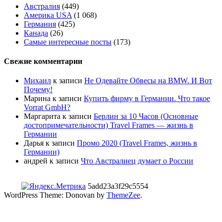
Австралия
(449)
Америка USA
(1 068)
Германия
(425)
Канада
(26)
Самые интересные посты
(173)
Свежие комментарии
Михаил
к записи
Не Одевайте Обвесы на BMW. И Вот
Почему!
Марина
к записи
Купить фирму в Германии. Что такое
Vorrat GmbH?
Маргарита
к записи
Берлин за 10 Часов (Основные
достопримечательности) Travel Frames — жизнь в
Германии
Дарья
к записи
Промо 2020 (Travel Frames, жизнь в
Германии)
андрей
к записи
Что Австралиец думает о России
5add23a3f29c5554
WordPress Theme: Donovan by
ThemeZee
.