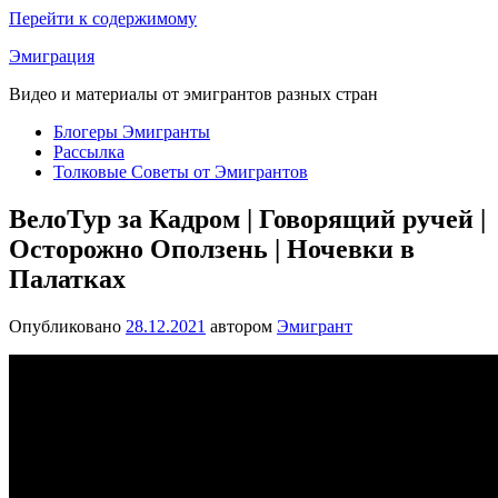
Перейти к содержимому
Эмиграция
Видео и материалы от эмигрантов разных стран
Блогеры Эмигранты
Рассылка
Толковые Советы от Эмигрантов
ВелоТур за Кадром | Говорящий ручей |
Осторожно Оползень | Ночевки в
Палатках
Опубликовано
28.12.2021
автором
Эмигрант